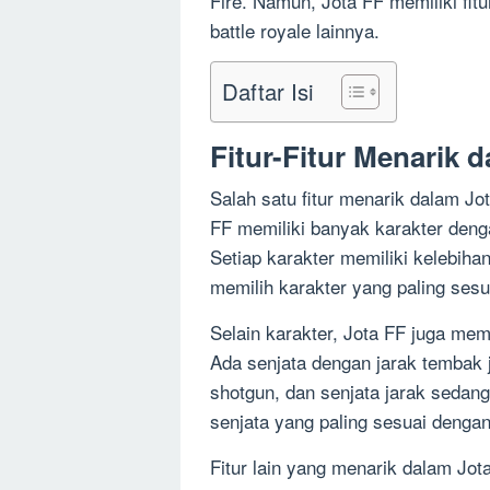
Fire. Namun, Jota FF memiliki fit
battle royale lainnya.
Daftar Isi
Fitur-Fitur Menarik 
Salah satu fitur menarik dalam Jo
FF memiliki banyak karakter den
Setiap karakter memiliki kelebih
memilih karakter yang paling ses
Selain karakter, Jota FF juga mem
Ada senjata dengan jarak tembak ja
shotgun, dan senjata jarak sedang 
senjata yang paling sesuai dengan
Fitur lain yang menarik dalam Jo