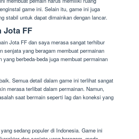
 ini membuat pemain harus memiliki ruang
instal game ini. Selain itu, game ini juga
g stabil untuk dapat dimainkan dengan lancar.
 Jota FF
ain Jota FF dan saya merasa sangat terhibur
dan senjata yang beragam membuat permainan
n yang berbeda-beda juga membuat permainan
baik. Semua detail dalam game ini terlihat sangat
n merasa terlibat dalam permainan. Namun,
alah saat bermain seperti lag dan koneksi yang
 yang sedang populer di Indonesia. Game ini
ti karakter dan senjata yang beragam, mode