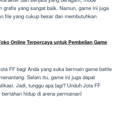
 grafis yang sangat baik. Namun, game ini juga
an file yang cukup besar dan membutuhkan
 Toko Online Terpercaya untuk Pembelian Game
ta FF bagi Anda yang suka bermain game battle
menantang. Selain itu, game ini juga dapat
likasi. Jadi, tunggu apa lagi? Unduh Jota FF
r bertahan hidup di arena permainan!