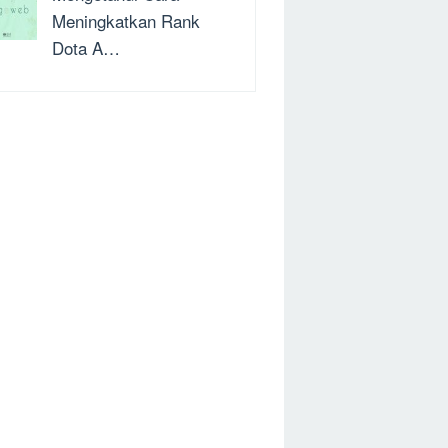
Meningkatkan Rank
Dota A…