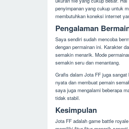
ukuran file yang cukup besar. Hal
penyimpanan yang cukup untuk meng
membutuhkan koneksi internet yan
Pengalaman Bermain
Saya sendiri sudah mencoba berm
dengan permainan ini. Karakter 
semakin menarik. Mode permaina
semakin seru dan menantang.
Grafis dalam Jota FF juga sangat 
nyata dan membuat pemain semaki
saya juga mengalami beberapa mas
tidak stabil.
Kesimpulan
Jota FF adalah game battle royale
memiliki fitur-fitur menarik seper