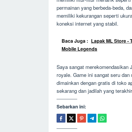
permainan yang berbeda-beda, dan
memiliki kekurangan seperti ukur
koneksi internet yang stabil.
Baca Juga :
Lapak ML Store -
Mobile Legends
Saya sangat merekomendasikan Jo
royale. Game ini sangat seru dan 
dimainkan dengan gratis di toko ap
sekarang dan jadilah yang terakhi
Sebarkan ini: