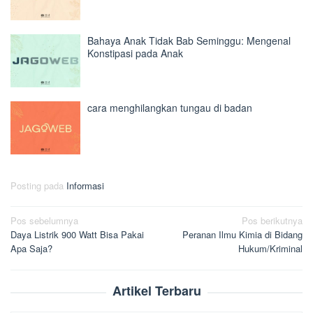
Bahaya Anak Tidak Bab Seminggu: Mengenal
Konstipasi pada Anak
cara menghilangkan tungau di badan
Posting pada
Informasi
Navigasi
Pos sebelumnya
Pos berikutnya
Daya Listrik 900 Watt Bisa Pakai
Peranan Ilmu Kimia di Bidang
pos
Apa Saja?
Hukum/Kriminal
Artikel Terbaru