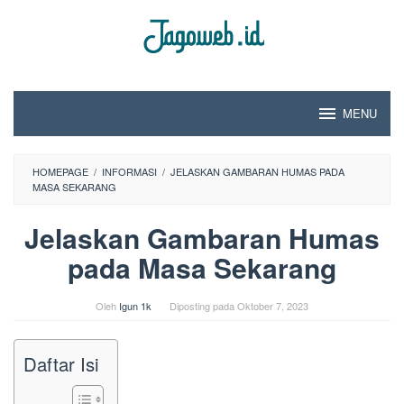
Loncat
ke
konten
MENU
HOMEPAGE
/
INFORMASI
/
JELASKAN GAMBARAN HUMAS PADA
MASA SEKARANG
Jelaskan Gambaran Humas
pada Masa Sekarang
Oleh
Igun 1k
Diposting pada
Oktober 7, 2023
Daftar Isi