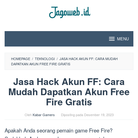
Loncat
ke
konten
MENU
HOMEPAGE
/
TEKNOLOGI
/
JASA HACK AKUN FF: CARA MUDAH
DAPATKAN AKUN FREE FIRE GRATIS
Jasa Hack Akun FF: Cara
Mudah Dapatkan Akun Free
Fire Gratis
Oleh
Kabar Gamers
Diposting pada
Desember 19, 2023
Apakah Anda seorang pemain game Free Fire?