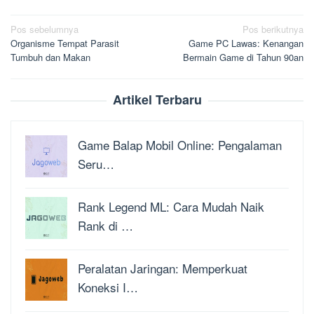
Navigasi
Pos sebelumnya
Pos berikutnya
Organisme Tempat Parasit
Game PC Lawas: Kenangan
pos
Tumbuh dan Makan
Bermain Game di Tahun 90an
Artikel Terbaru
Game Balap Mobil Online: Pengalaman
Seru…
Rank Legend ML: Cara Mudah Naik
Rank di …
Peralatan Jaringan: Memperkuat
Koneksi I…