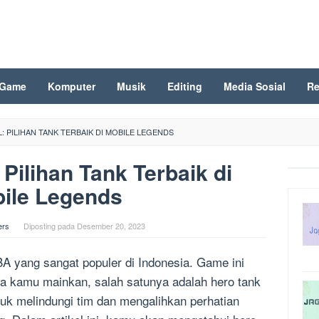
Game
Komputer
Musik
Editing
Media Sosial
Re
: PILIHAN TANK TERBAIK DI MOBILE LEGENDS
Pilihan Tank Terbaik di
ile Legends
ers
Diposting pada
Desember 20, 2023
 yang sangat populer di Indonesia. Game ini
sa kamu mainkan, salah satunya adalah hero tank
uk melindungi tim dan mengalihkan perhatian