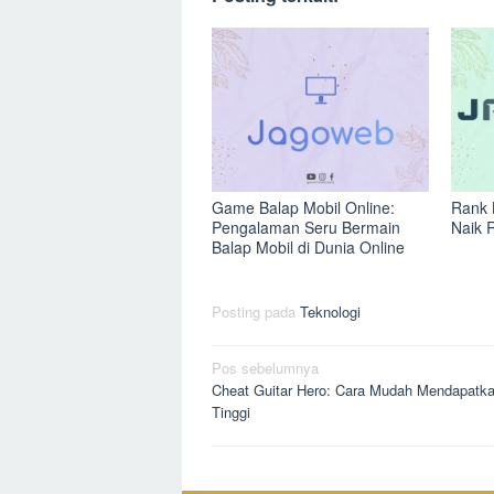
Game Balap Mobil Online:
Rank 
Pengalaman Seru Bermain
Naik 
Balap Mobil di Dunia Online
Posting pada
Teknologi
Navigasi
Pos sebelumnya
Cheat Guitar Hero: Cara Mudah Mendapatk
pos
Tinggi