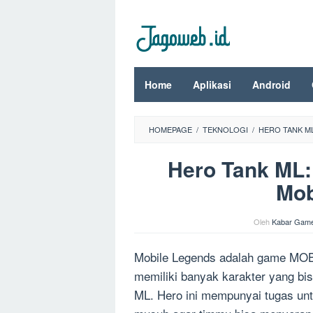
Loncat
ke
konten
Home
Aplikasi
Android
HOMEPAGE
/
TEKNOLOGI
/
HERO TANK ML
Hero Tank ML: 
Mob
Oleh
Kabar Gam
Mobile Legends adalah game MOBA
memiliki banyak karakter yang bi
ML. Hero ini mempunyai tugas unt