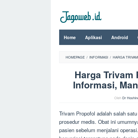
Loncat
ke
konten
Home
Aplikasi
Android
HOMEPAGE
/
INFORMASI
/
HARGA TRIVAM
Harga Trivam 
Informasi, Man
Oleh
Dr Hoshin
Trivam Propofol adalah salah satu
prosedur medis. Obat ini umumny
pasien sebelum menjalani operasi.