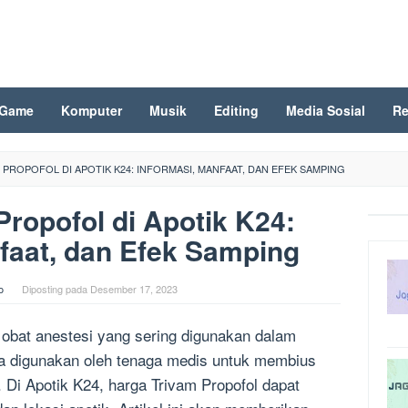
Game
Komputer
Musik
Editing
Media Sosial
Re
 PROPOFOL DI APOTIK K24: INFORMASI, MANFAAT, DAN EFEK SAMPING
Propofol di Apotik K24:
faat, dan Efek Samping
o
Diposting pada
Desember 17, 2023
 obat anestesi yang sering digunakan dalam
a digunakan oleh tenaga medis untuk membius
 Di Apotik K24, harga Trivam Propofol dapat