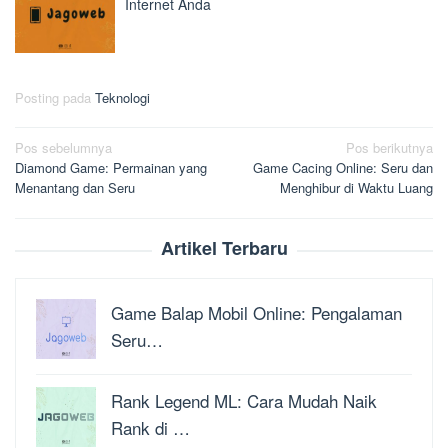
Internet Anda
Posting pada
Teknologi
Navigasi
Pos sebelumnya
Pos berikutnya
Diamond Game: Permainan yang
Game Cacing Online: Seru dan
pos
Menantang dan Seru
Menghibur di Waktu Luang
Artikel Terbaru
Game Balap Mobil Online: Pengalaman
Seru…
Rank Legend ML: Cara Mudah Naik
Rank di …