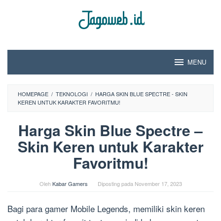
Loncat
ke
konten
MENU
HOMEPAGE
/
TEKNOLOGI
/
HARGA SKIN BLUE SPECTRE - SKIN
KEREN UNTUK KARAKTER FAVORITMU!
Harga Skin Blue Spectre –
Skin Keren untuk Karakter
Favoritmu!
Oleh
Kabar Gamers
Diposting pada
November 17, 2023
Bagi para gamer Mobile Legends, memiliki skin keren