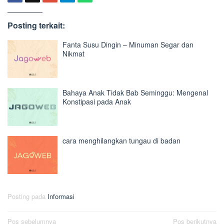
Posting terkait:
Fanta Susu Dingin – Minuman Segar dan
Nikmat
Bahaya Anak Tidak Bab Seminggu: Mengenal
Konstipasi pada Anak
cara menghilangkan tungau di badan
Posting pada
Informasi
Navigasi
Pos sebelumnya
Pos berikutnya