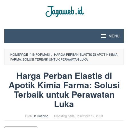
Loncat
ke
konten
MENU
HOMEPAGE
/
INFORMASI
/
HARGA PERBAN ELASTIS DI APOTIK KIMIA
FARMA: SOLUSI TERBAIK UNTUK PERAWATAN LUKA
Harga Perban Elastis di
Apotik Kimia Farma: Solusi
Terbaik untuk Perawatan
Luka
Oleh
Dr Hoshino
Diposting pada
Desember 17, 2023