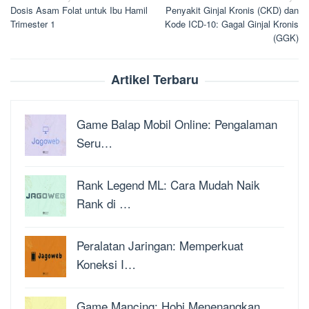
Dosis Asam Folat untuk Ibu Hamil
Penyakit Ginjal Kronis (CKD) dan
pos
Trimester 1
Kode ICD-10: Gagal Ginjal Kronis
(GGK)
Artikel Terbaru
Game Balap Mobil Online: Pengalaman
Seru…
Rank Legend ML: Cara Mudah Naik
Rank di …
Peralatan Jaringan: Memperkuat
Koneksi I…
Game Mancing: Hobi Menenangkan