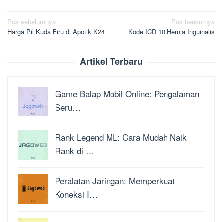
Navigasi
Pos sebelumnya
Pos berikutnya
Harga Pil Kuda Biru di Apotik K24
Kode ICD 10 Hernia Inguinalis
pos
Artikel Terbaru
Game Balap Mobil Online: Pengalaman
Seru…
Rank Legend ML: Cara Mudah Naik
Rank di …
Peralatan Jaringan: Memperkuat
Koneksi I…