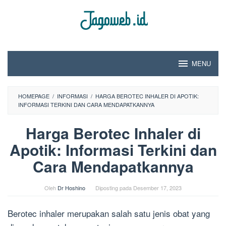
Loncat
ke
konten
MENU
HOMEPAGE
/
INFORMASI
/
HARGA BEROTEC INHALER DI APOTIK:
INFORMASI TERKINI DAN CARA MENDAPATKANNYA
Harga Berotec Inhaler di
Apotik: Informasi Terkini dan
Cara Mendapatkannya
Oleh
Dr Hoshino
Diposting pada
Desember 17, 2023
Berotec inhaler merupakan salah satu jenis obat yang