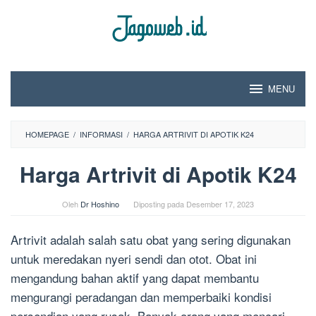
Loncat
ke
konten
MENU
HOMEPAGE
/
INFORMASI
/
HARGA ARTRIVIT DI APOTIK K24
Harga Artrivit di Apotik K24
Oleh
Dr Hoshino
Diposting pada
Desember 17, 2023
Artrivit adalah salah satu obat yang sering digunakan
untuk meredakan nyeri sendi dan otot. Obat ini
mengandung bahan aktif yang dapat membantu
mengurangi peradangan dan memperbaiki kondisi
persendian yang rusak. Banyak orang yang mencari