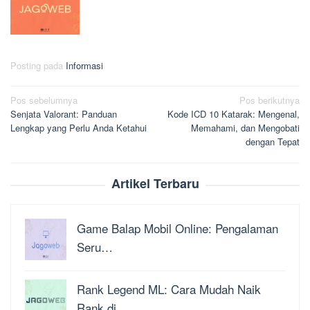
Posting pada
Informasi
Navigasi
Pos sebelumnya
Pos berikutnya
Senjata Valorant: Panduan
Kode ICD 10 Katarak: Mengenal,
pos
Lengkap yang Perlu Anda Ketahui
Memahami, dan Mengobati
dengan Tepat
Artikel Terbaru
Game Balap Mobil Online: Pengalaman
Seru…
Rank Legend ML: Cara Mudah Naik
Rank di …