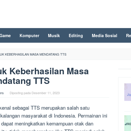
Game
Komputer
Musik
Editing
Media Sosial
Re
UK KEBERHASILAN MASA MENDATANG TTS
uk Keberhasilan Masa
datang TTS
ers
Diposting pada
Desember 11, 2023
dikenal sebagai TTS merupakan salah satu
 kalangan masyarakat di Indonesia. Permainan ini
ga dapat meningkatkan kemampuan otak dan