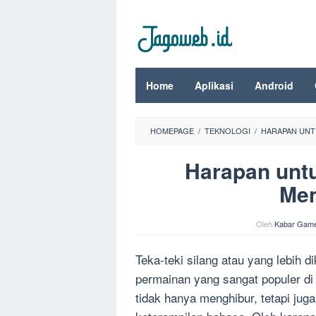
Loncat
ke
konten
Home
Aplikasi
Android
HOMEPAGE
/
TEKNOLOGI
/
HARAPAN UNT
Harapan unt
Men
Oleh
Kabar Gam
Teka-teki silang atau yang lebih 
permainan yang sangat populer di
tidak hanya menghibur, tetapi ju