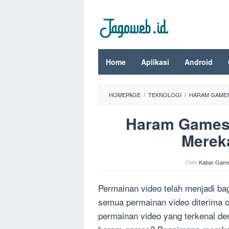
Loncat
ke
konten
Home
Aplikasi
Android
HOMEPAGE
/
TEKNOLOGI
/
HARAM GAMES
Haram Games:
Merek
Oleh
Kabar Gam
Permainan video telah menjadi ba
semua permainan video diterima o
permainan video yang terkenal de