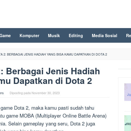
Game
Komputer
Musik
Editing
Media Sosial
Re
TA 2: BERBAGAI JENIS HADIAH YANG BISA KAMU DAPATKAN DI DOTA 2
2: Berbagai Jenis Hadiah
mu Dapatkan di Dota 2
ers
Diposting pada
November 30, 2023
game Dota 2, maka kamu pasti sudah tahu
tu game MOBA (Multiplayer Online Battle Arena)
nia. Selain gameplay yang seru, Dota 2 juga