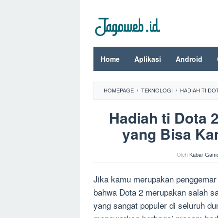
Loncat
ke
konten
Home
Aplikasi
Android
HOMEPAGE
/
TEKNOLOGI
/
HADIAH TI DO
Hadiah ti Dota 
yang Bisa Ka
Oleh
Kabar Gam
Jika kamu merupakan penggemar 
bahwa Dota 2 merupakan salah sa
yang sangat populer di seluruh du