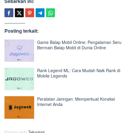
Sebarkan ini:
Posting terkait:
Game Balap Mobil Online: Pengalaman Seru
Bermain Balap Mobil di Dunia Online
Rank Legend ML: Cara Mudah Naik Rank di
Mobile Legends
Peralatan Jaringan: Memperkuat Koneksi
Internet Anda
Posting pada
Teknologi