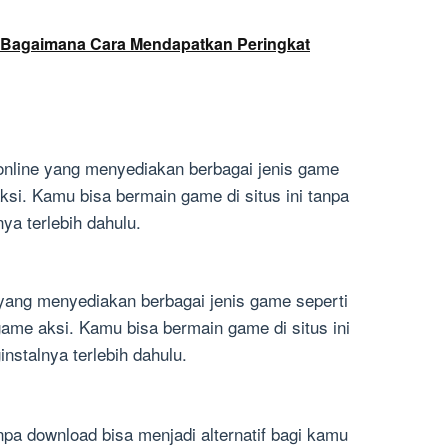
- Bagaimana Cara Mendapatkan Peringkat
nline yang menyediakan berbagai jenis game
ksi. Kamu bisa bermain game di situs ini tanpa
ya terlebih dahulu.
 yang menyediakan berbagai jenis game seperti
ame aksi. Kamu bisa bermain game di situs ini
nstalnya terlebih dahulu.
pa download bisa menjadi alternatif bagi kamu