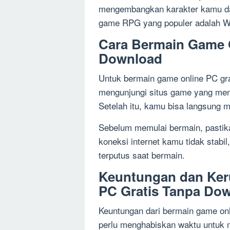
mengembangkan karakter kamu da
game RPG yang populer adalah Wor
Cara Bermain Game O
Download
Untuk bermain game online PC gra
mengunjungi situs game yang men
Setelah itu, kamu bisa langsung m
Sebelum memulai bermain, pastikan
koneksi internet kamu tidak stabi
terputus saat bermain.
Keuntungan dan Ker
PC Gratis Tanpa Do
Keuntungan dari bermain game onl
perlu menghabiskan waktu untuk 