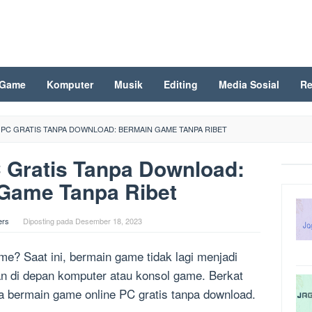
Game
Komputer
Musik
Editing
Media Sosial
Re
 PC GRATIS TANPA DOWNLOAD: BERMAIN GAME TANPA RIBET
 Gratis Tanpa Download:
Game Tanpa Ribet
ers
Diposting pada
Desember 18, 2023
e? Saat ini, bermain game tidak lagi menjadi
an di depan komputer atau konsol game. Berkat
sa bermain game online PC gratis tanpa download.