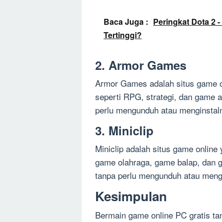
Baca Juga :
Peringkat Dota 2 
Tertinggi?
2. Armor Games
Armor Games adalah situs game o
seperti RPG, strategi, dan game a
perlu mengunduh atau menginstaln
3. Miniclip
Miniclip adalah situs game online
game olahraga, game balap, dan g
tanpa perlu mengunduh atau mengi
Kesimpulan
Bermain game online PC gratis tan