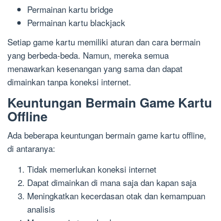
Permainan kartu bridge
Permainan kartu blackjack
Setiap game kartu memiliki aturan dan cara bermain
yang berbeda-beda. Namun, mereka semua
menawarkan kesenangan yang sama dan dapat
dimainkan tanpa koneksi internet.
Keuntungan Bermain Game Kartu
Offline
Ada beberapa keuntungan bermain game kartu offline,
di antaranya:
Tidak memerlukan koneksi internet
Dapat dimainkan di mana saja dan kapan saja
Meningkatkan kecerdasan otak dan kemampuan
analisis