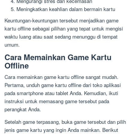
Mengurangi stres dan kecemasan
Meningkatkan keahlian dalam bermain kartu
Keuntungan-keuntungan tersebut menjadikan game
kartu offline sebagai pilihan yang tepat untuk mengisi
waktu luang atau saat sedang menunggu di tempat
umum.
Cara Memainkan Game Kartu
Offline
Cara memainkan game kartu offline sangat mudah.
Pertama, unduh game kartu offline dari toko aplikasi
pada smartphone atau tablet Anda. Kemudian, ikuti
instruksi untuk memasang game tersebut pada
perangkat Anda.
Setelah game terpasang, buka game tersebut dan pilih
jenis game kartu yang ingin Anda mainkan. Berikut