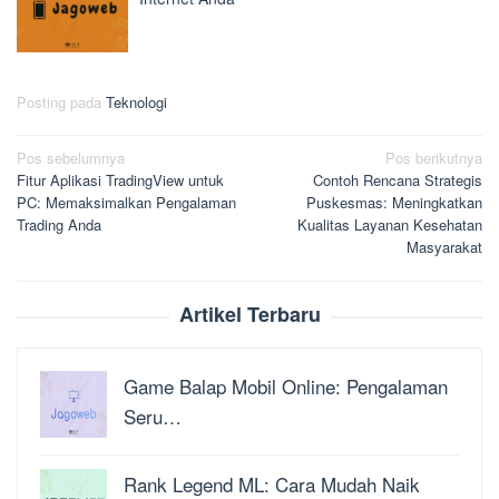
Posting pada
Teknologi
Navigasi
Pos sebelumnya
Pos berikutnya
Fitur Aplikasi TradingView untuk
Contoh Rencana Strategis
pos
PC: Memaksimalkan Pengalaman
Puskesmas: Meningkatkan
Trading Anda
Kualitas Layanan Kesehatan
Masyarakat
Artikel Terbaru
Game Balap Mobil Online: Pengalaman
Seru…
Rank Legend ML: Cara Mudah Naik