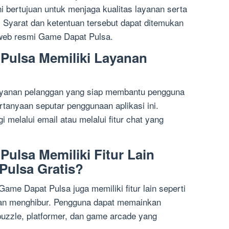
i bertujuan untuk menjaga kualitas layanan serta
 Syarat dan ketentuan tersebut dapat ditemukan
s web resmi Game Dapat Pulsa.
Pulsa Memiliki Layanan
ayanan pelanggan yang siap membantu pengguna
tanyaan seputar penggunaan aplikasi ini.
 melalui email atau melalui fitur chat yang
ulsa Memiliki Fitur Lain
Pulsa Gratis?
Game Dapat Pulsa juga memiliki fitur lain seperti
n menghibur. Pengguna dapat memainkan
puzzle, platformer, dan game arcade yang