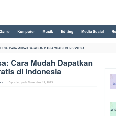
Game
Komputer
Musik
Editing
Media Sosial
Re
ULSA: CARA MUDAH DAPATKAN PULSA GRATIS DI INDONESIA
sa: Cara Mudah Dapatkan
atis di Indonesia
ers
Diposting pada
November 19, 2023