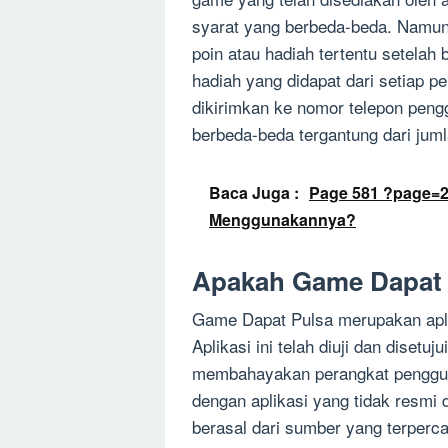
syarat yang berbeda-beda. Namu
poin atau hadiah tertentu setelah
hadiah yang didapat dari setiap 
dikirimkan ke nomor telepon peng
berbeda-beda tergantung dari juml
Baca Juga :
Page 581 ?page=2
Menggunakannya?
Apakah Game Dapat
Game Dapat Pulsa merupakan apli
Aplikasi ini telah diuji dan disetu
membahayakan perangkat pengguna
dengan aplikasi yang tidak resmi
berasal dari sumber yang terperc