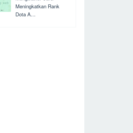
Meningkatkan Rank
Dota A…