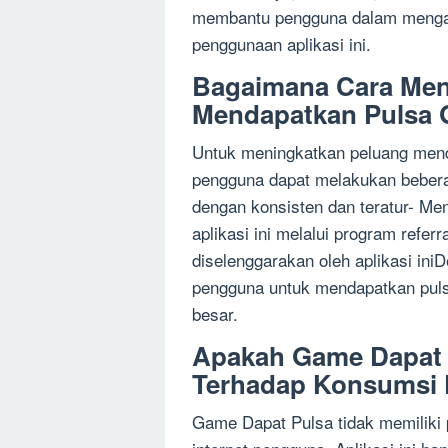
membantu pengguna dalam mengat
penggunaan aplikasi ini.
Bagaimana Cara Men
Mendapatkan Pulsa G
Untuk meningkatkan peluang mend
pengguna dapat melakukan beberap
dengan konsisten dan teratur- Me
aplikasi ini melalui program refer
diselenggarakan oleh aplikasi ini
pengguna untuk mendapatkan puls
besar.
Apakah Game Dapat 
Terhadap Konsumsi D
Game Dapat Pulsa tidak memiliki 