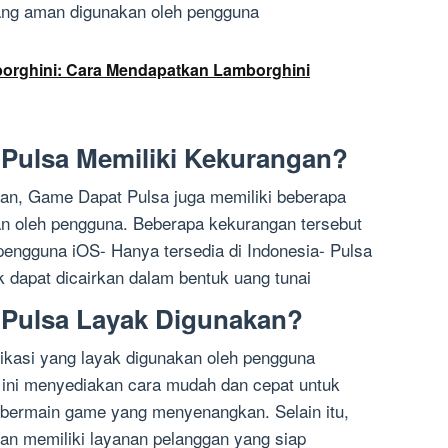
yang aman digunakan oleh pengguna
orghini: Cara Mendapatkan Lamborghini
Pulsa Memiliki Kekurangan?
han, Game Dapat Pulsa juga memiliki beberapa
an oleh pengguna. Beberapa kekurangan tersebut
k pengguna iOS- Hanya tersedia di Indonesia- Pulsa
k dapat dicairkan dalam bentuk uang tunai
Pulsa Layak Digunakan?
kasi yang layak digunakan oleh pengguna
i ini menyediakan cara mudah dan cepat untuk
 bermain game yang menyenangkan. Selain itu,
dan memiliki layanan pelanggan yang siap