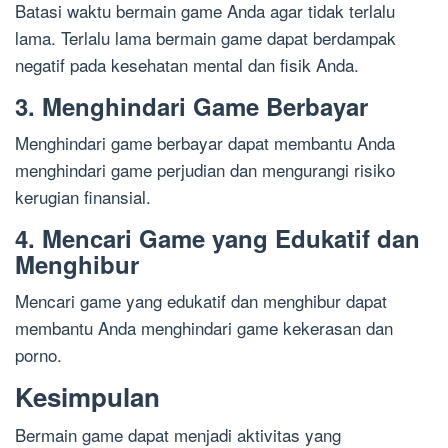
Batasi waktu bermain game Anda agar tidak terlalu
lama. Terlalu lama bermain game dapat berdampak
negatif pada kesehatan mental dan fisik Anda.
3. Menghindari Game Berbayar
Menghindari game berbayar dapat membantu Anda
menghindari game perjudian dan mengurangi risiko
kerugian finansial.
4. Mencari Game yang Edukatif dan
Menghibur
Mencari game yang edukatif dan menghibur dapat
membantu Anda menghindari game kekerasan dan
porno.
Kesimpulan
Bermain game dapat menjadi aktivitas yang