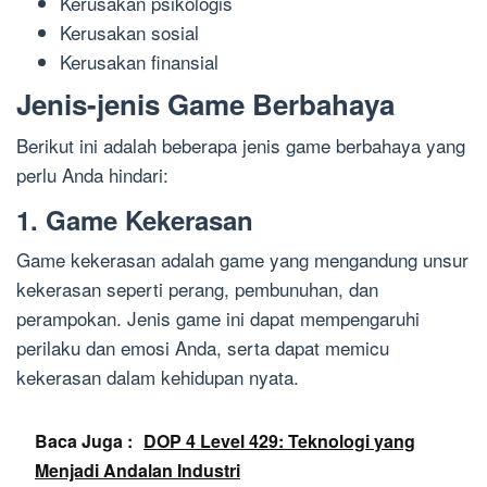
Kerusakan psikologis
Kerusakan sosial
Kerusakan finansial
Jenis-jenis Game Berbahaya
Berikut ini adalah beberapa jenis game berbahaya yang
perlu Anda hindari:
1. Game Kekerasan
Game kekerasan adalah game yang mengandung unsur
kekerasan seperti perang, pembunuhan, dan
perampokan. Jenis game ini dapat mempengaruhi
perilaku dan emosi Anda, serta dapat memicu
kekerasan dalam kehidupan nyata.
Baca Juga :
DOP 4 Level 429: Teknologi yang
Menjadi Andalan Industri