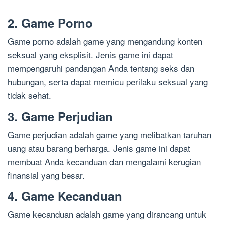
2. Game Porno
Game porno adalah game yang mengandung konten
seksual yang eksplisit. Jenis game ini dapat
mempengaruhi pandangan Anda tentang seks dan
hubungan, serta dapat memicu perilaku seksual yang
tidak sehat.
3. Game Perjudian
Game perjudian adalah game yang melibatkan taruhan
uang atau barang berharga. Jenis game ini dapat
membuat Anda kecanduan dan mengalami kerugian
finansial yang besar.
4. Game Kecanduan
Game kecanduan adalah game yang dirancang untuk