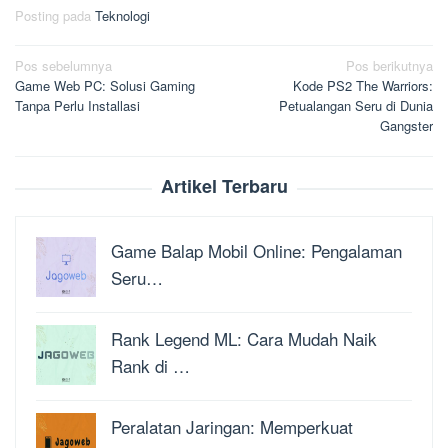
Posting pada
Teknologi
Navigasi
Pos sebelumnya
Pos berikutnya
Game Web PC: Solusi Gaming
Kode PS2 The Warriors:
pos
Tanpa Perlu Installasi
Petualangan Seru di Dunia
Gangster
Artikel Terbaru
Game Balap Mobil Online: Pengalaman
Seru…
Rank Legend ML: Cara Mudah Naik
Rank di …
Peralatan Jaringan: Memperkuat