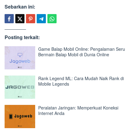
Sebarkan ini:
Posting terkait:
Game Balap Mobil Online: Pengalaman Seru
Bermain Balap Mobil di Dunia Online
Rank Legend ML: Cara Mudah Naik Rank di
Mobile Legends
Peralatan Jaringan: Memperkuat Koneksi
Internet Anda