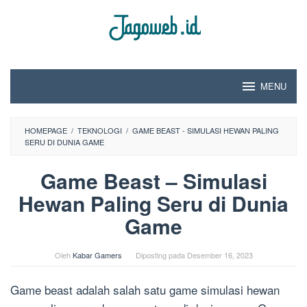
Loncat
ke
konten
MENU
HOMEPAGE
/
TEKNOLOGI
/
GAME BEAST - SIMULASI HEWAN PALING
SERU DI DUNIA GAME
Game Beast – Simulasi
Hewan Paling Seru di Dunia
Game
Oleh
Kabar Gamers
Diposting pada
Desember 16, 2023
Game beast adalah salah satu game simulasi hewan