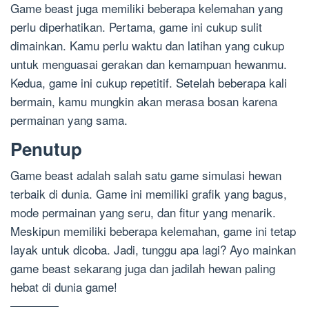
Game beast juga memiliki beberapa kelemahan yang
perlu diperhatikan. Pertama, game ini cukup sulit
dimainkan. Kamu perlu waktu dan latihan yang cukup
untuk menguasai gerakan dan kemampuan hewanmu.
Kedua, game ini cukup repetitif. Setelah beberapa kali
bermain, kamu mungkin akan merasa bosan karena
permainan yang sama.
Penutup
Game beast adalah salah satu game simulasi hewan
terbaik di dunia. Game ini memiliki grafik yang bagus,
mode permainan yang seru, dan fitur yang menarik.
Meskipun memiliki beberapa kelemahan, game ini tetap
layak untuk dicoba. Jadi, tunggu apa lagi? Ayo mainkan
game beast sekarang juga dan jadilah hewan paling
hebat di dunia game!