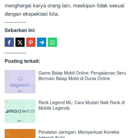
menghargai karya orang lain, meskipun tidak sesuai
dengan ekspektasi kita.
Sebarkan ini:
Posting terkait:
Game Balap Mobil Online: Pengalaman Seru
Bermain Balap Mobil di Dunia Online
Rank Legend ML: Cara Mudah Naik Rank di
Mobile Legends
Peralatan Jaringan: Memperkuat Koneksi
Internet Anda