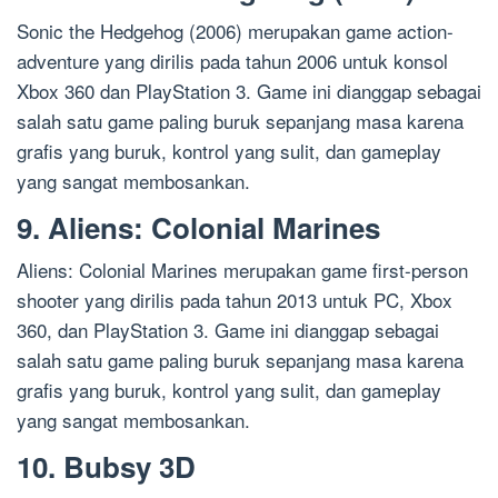
Sonic the Hedgehog (2006) merupakan game action-
adventure yang dirilis pada tahun 2006 untuk konsol
Xbox 360 dan PlayStation 3. Game ini dianggap sebagai
salah satu game paling buruk sepanjang masa karena
grafis yang buruk, kontrol yang sulit, dan gameplay
yang sangat membosankan.
9. Aliens: Colonial Marines
Aliens: Colonial Marines merupakan game first-person
shooter yang dirilis pada tahun 2013 untuk PC, Xbox
360, dan PlayStation 3. Game ini dianggap sebagai
salah satu game paling buruk sepanjang masa karena
grafis yang buruk, kontrol yang sulit, dan gameplay
yang sangat membosankan.
10. Bubsy 3D