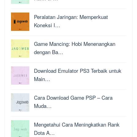
Peralatan Jaringan: Memperkuat
Koneksi I…
Game Mancing: Hobi Menenangkan
dengan Ba…
Download Emulator PS3 Terbaik untuk
Main…
Cara Download Game PSP – Cara
Muda…
Mengetahui Cara Meningkatkan Rank
Dota A…