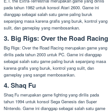
E.T. the Extra-Terrestrial merupakan game yang dirilis
pada tahun 1982 untuk konsol Atari 2600. Game ini
dianggap sebagai salah satu game paling buruk
sepanjang masa karena grafis yang buruk, kontrol yang
sulit, dan gameplay yang membosankan.
3. Big Rigs: Over the Road Racing
Big Rigs: Over the Road Racing merupakan game yang
dirilis pada tahun 2003 untuk PC. Game ini dianggap
sebagai salah satu game paling buruk sepanjang masa
karena grafis yang buruk, kontrol yang sulit, dan
gameplay yang sangat membosankan.
4. Shaq Fu
Shaq Fu merupakan game fighting yang dirilis pada
tahun 1994 untuk konsol Sega Genesis dan Super
Nintendo. Game ini dianggap sebagai salah satu game