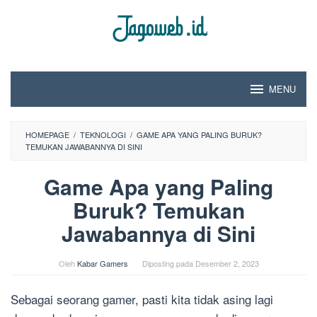
Loncat
ke
konten
MENU
HOMEPAGE
/
TEKNOLOGI
/
GAME APA YANG PALING BURUK?
TEMUKAN JAWABANNYA DI SINI
Game Apa yang Paling
Buruk? Temukan
Jawabannya di Sini
Oleh
Kabar Gamers
Diposting pada
Desember 2, 2023
Sebagai seorang gamer, pasti kita tidak asing lagi