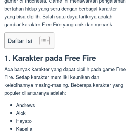
gamer di Indonesia. Game ini menawarkan pengalaman
bertahan hidup yang seru dengan berbagai karakter
yang bisa dipilih. Salah satu daya tariknya adalah
gambar karakter Free Fire yang unik dan menarik.
Daftar Isi
1. Karakter pada Free Fire
Ada banyak karakter yang dapat dipilih pada game Free
Fire. Setiap karakter memiliki keunikan dan
kelebihannya masing-masing. Beberapa karakter yang
populer di antaranya adalah:
Andrews
Alok
Hayato
Kapella