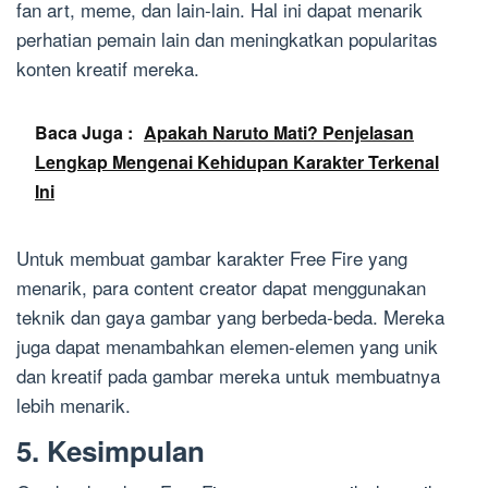
fan art, meme, dan lain-lain. Hal ini dapat menarik
perhatian pemain lain dan meningkatkan popularitas
konten kreatif mereka.
Baca Juga :
Apakah Naruto Mati? Penjelasan
Lengkap Mengenai Kehidupan Karakter Terkenal
Ini
Untuk membuat gambar karakter Free Fire yang
menarik, para content creator dapat menggunakan
teknik dan gaya gambar yang berbeda-beda. Mereka
juga dapat menambahkan elemen-elemen yang unik
dan kreatif pada gambar mereka untuk membuatnya
lebih menarik.
5. Kesimpulan