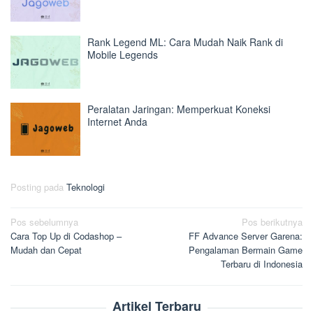
Rank Legend ML: Cara Mudah Naik Rank di
Mobile Legends
Peralatan Jaringan: Memperkuat Koneksi
Internet Anda
Posting pada
Teknologi
Navigasi
Pos sebelumnya
Pos berikutnya
Cara Top Up di Codashop –
FF Advance Server Garena:
pos
Mudah dan Cepat
Pengalaman Bermain Game
Terbaru di Indonesia
Artikel Terbaru