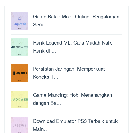
Game Balap Mobil Online: Pengalaman
Seru…
Rank Legend ML: Cara Mudah Naik
Rank di …
Peralatan Jaringan: Memperkuat
Koneksi I…
Game Mancing: Hobi Menenangkan
dengan Ba…
Download Emulator PS3 Terbaik untuk
Main…