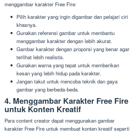
menggambar karakter Free Fire:
Pilih karakter yang ingin digambar dan pelajari ciri
khasnya.
Gunakan referensi gambar untuk membantu
menggambar karakter dengan lebih akurat.
Gambar karakter dengan proporsi yang benar agar
terlihat lebih realistis.
Gunakan warna yang tepat untuk memberikan
kesan yang lebih hidup pada karakter.
Jangan takut untuk mencoba teknik dan gaya
gambar yang berbeda-beda.
4. Menggambar Karakter Free Fire
untuk Konten Kreatif
Para content creator dapat menggunakan gambar
karakter Free Fire untuk membuat konten kreatif seperti