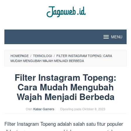
Loncat
ke
konten
MENU
HOMEPAGE
/
TEKNOLOGI
/
FILTER INSTAGRAM TOPENG: CARA
MUDAH MENGUBAH WAJAH MENJADI BERBEDA
Filter Instagram Topeng:
Cara Mudah Mengubah
Wajah Menjadi Berbeda
Oleh
Kabar Gamers
Diposting pada
Oktober 8, 2023
Filter Instagram Topeng adalah salah satu fitur populer