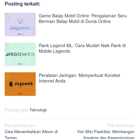
Posting terkait:
Game Balap Mobil Online: Pengalaman Seru
Bermain Balap Mobil di Dunia Online
Rank Legend ML: Cara Mudah Naik Rank di
Mobile Legends
Peralatan Jaringan: Memperkuat Koneksi
Internet Anda
Posting pada
Teknologi
Navigasi
Pos sebelumnya
Pos berikutnya
Cara Menambahkan Album di
Visi Misi Paskibra: Membangun
pos
Tantan
Karakter dan Kepemimpinan