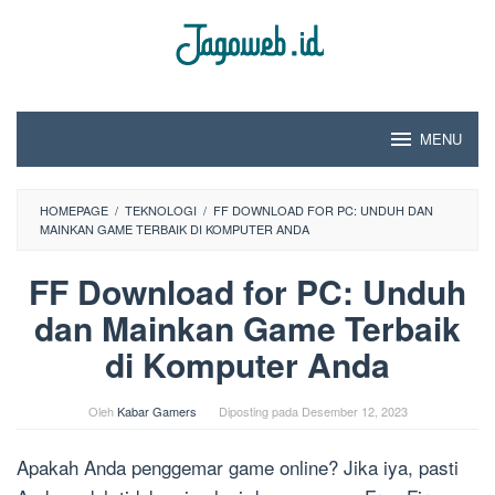
Loncat
ke
konten
MENU
HOMEPAGE
/
TEKNOLOGI
/
FF DOWNLOAD FOR PC: UNDUH DAN
MAINKAN GAME TERBAIK DI KOMPUTER ANDA
FF Download for PC: Unduh
dan Mainkan Game Terbaik
di Komputer Anda
Oleh
Kabar Gamers
Diposting pada
Desember 12, 2023
Apakah Anda penggemar game online? Jika iya, pasti