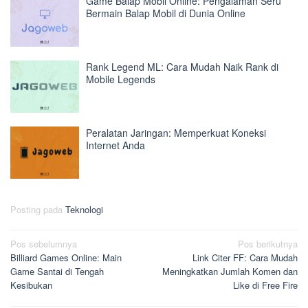
Game Balap Mobil Online: Pengalaman Seru
Bermain Balap Mobil di Dunia Online
Rank Legend ML: Cara Mudah Naik Rank di
Mobile Legends
Peralatan Jaringan: Memperkuat Koneksi
Internet Anda
Posting pada
Teknologi
Navigasi
Pos sebelumnya
Pos berikutnya
Billiard Games Online: Main
Link Citer FF: Cara Mudah
pos
Game Santai di Tengah
Meningkatkan Jumlah Komen dan
Kesibukan
Like di Free Fire