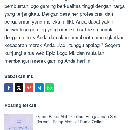
pembuatan logo gaming berkualitas tinggi dengan harga
yang terjangkau. Dengan desainer profesional dan
pengalaman yang mereka miliki, Anda dapat yakin
bahwa logo gaming yang mereka buat akan cocok
dengan merek Anda dan akan membantu meningkatkan
kesadaran merek Anda. Jadi, tunggu apalagi? Segera
kunjungi situs web Epic Logo ML dan mulailah
membangun merek gaming Anda hari ini!
Sebarkan ini:
Posting terkait:
Game Balap Mobil Online: Pengalaman Seru
Bermain Balap Mobil di Dunia Online