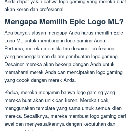
Anda dapat yakin bahwa logo gaming yang mereka buat
akan keren dan profesional.
Mengapa Memilih Epic Logo ML?
Ada banyak alasan mengapa Anda harus memilih Epic
Logo ML untuk membangun logo gaming Anda.
Pertama, mereka memiliki tim desainer profesional
yang berpengalaman dalam pembuatan logo gaming.
Desainer mereka akan bekerja dengan Anda untuk
memahami merek Anda dan menciptakan logo gaming
yang cocok dengan merek Anda.
Kedua, mereka menjamin bahwa logo gaming yang
mereka buat akan unik dan keren. Mereka tidak
menggunakan template yang sama untuk semua klien
mereka. Sebaliknya, mereka membuat logo gaming dari
awal dan menyesuaikannya dengan kebutuhan dan