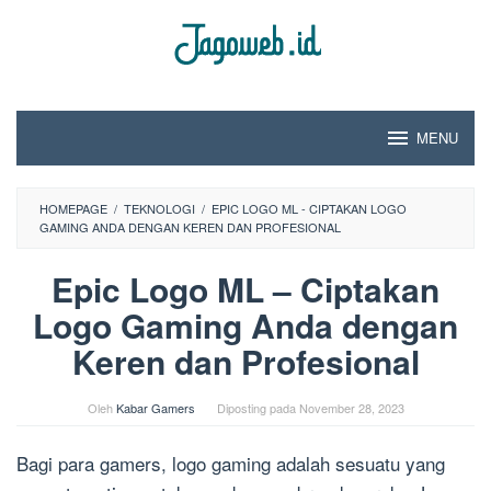
Loncat
ke
konten
MENU
HOMEPAGE
/
TEKNOLOGI
/
EPIC LOGO ML - CIPTAKAN LOGO
GAMING ANDA DENGAN KEREN DAN PROFESIONAL
Epic Logo ML – Ciptakan
Logo Gaming Anda dengan
Keren dan Profesional
Oleh
Kabar Gamers
Diposting pada
November 28, 2023
Bagi para gamers, logo gaming adalah sesuatu yang