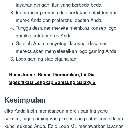
layanan dengan fitur yang berbeda-beda.
Isi formulir pesanan dan sertakan detail tentang
merek Anda dan preferensi desain Anda.
Tunggu desainer mereka membuat konsep logo
gaming untuk merek Anda.
Setelah Anda menyetujui konsep, desainer
mereka akan menyelesaikan logo gaming Anda.
Logo gaming siap digunakan!
Baca Juga :
Resmi Diumumkan, Ini Dia
Spesifikasi Lengkap Samsung Galaxy S
Kesimpulan
Jika Anda ingin membangun merek gaming yang
sukses, logo gaming yang keren dan profesional adalah
kunci sukses Anda. Epic Logo ML menawarkan layanan