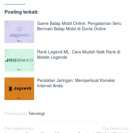
Posting terkait:
Game Balap Mobil Online: Pengalaman Seru
Bermain Balap Mobil di Dunia Online
Rank Legend ML: Cara Mudah Naik Rank di
Mobile Legends
Peralatan Jaringan: Memperkuat Koneksi
Internet Anda
Posting pada
Teknologi
Navigasi
Pos sebelumnya
Pos berikutnya