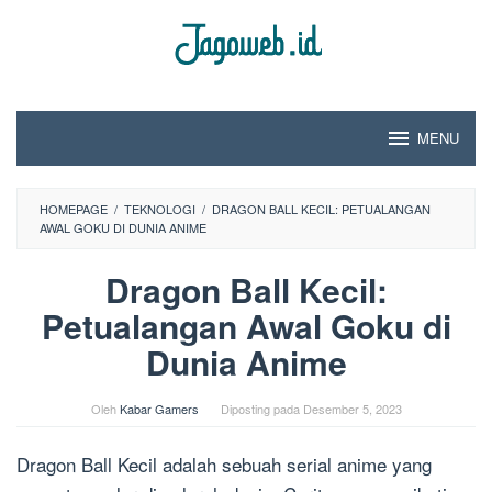
Loncat
ke
konten
MENU
HOMEPAGE
/
TEKNOLOGI
/
DRAGON BALL KECIL: PETUALANGAN
AWAL GOKU DI DUNIA ANIME
Dragon Ball Kecil:
Petualangan Awal Goku di
Dunia Anime
Oleh
Kabar Gamers
Diposting pada
Desember 5, 2023
Dragon Ball Kecil adalah sebuah serial anime yang