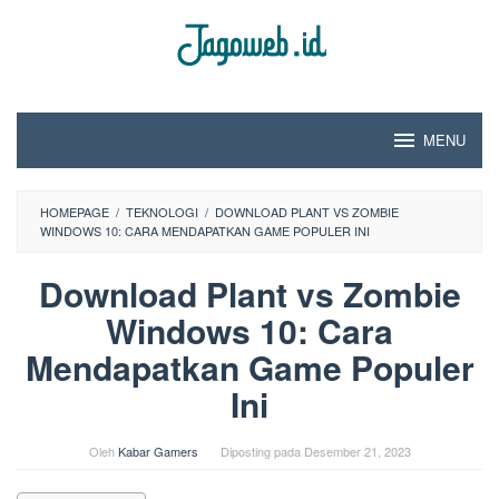
Loncat
ke
konten
MENU
HOMEPAGE
/
TEKNOLOGI
/
DOWNLOAD PLANT VS ZOMBIE
WINDOWS 10: CARA MENDAPATKAN GAME POPULER INI
Download Plant vs Zombie
Windows 10: Cara
Mendapatkan Game Populer
Ini
Oleh
Kabar Gamers
Diposting pada
Desember 21, 2023