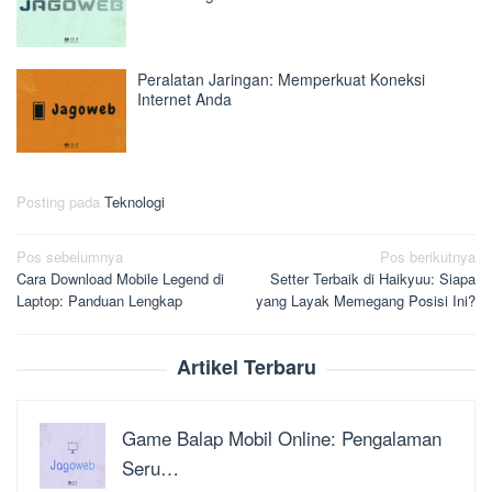
Peralatan Jaringan: Memperkuat Koneksi
Internet Anda
Posting pada
Teknologi
Navigasi
Pos sebelumnya
Pos berikutnya
Cara Download Mobile Legend di
Setter Terbaik di Haikyuu: Siapa
pos
Laptop: Panduan Lengkap
yang Layak Memegang Posisi Ini?
Artikel Terbaru
Game Balap Mobil Online: Pengalaman
Seru…