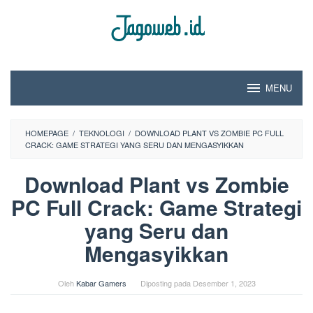
Loncat
ke
konten
MENU
HOMEPAGE
/
TEKNOLOGI
/
DOWNLOAD PLANT VS ZOMBIE PC FULL
CRACK: GAME STRATEGI YANG SERU DAN MENGASYIKKAN
Download Plant vs Zombie
PC Full Crack: Game Strategi
yang Seru dan
Mengasyikkan
Oleh
Kabar Gamers
Diposting pada
Desember 1, 2023