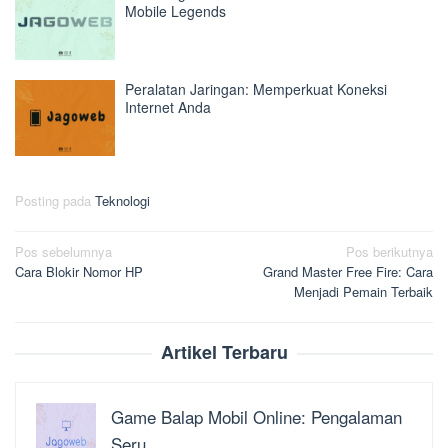
Mobile Legends
Peralatan Jaringan: Memperkuat Koneksi
Internet Anda
Posting pada
Teknologi
Navigasi
Pos sebelumnya
Pos berikutnya
Cara Blokir Nomor HP
Grand Master Free Fire: Cara
pos
Menjadi Pemain Terbaik
Artikel Terbaru
Game Balap Mobil Online: Pengalaman
Seru…