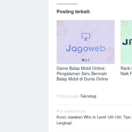
Posting terkait:
Game Balap Mobil Online:
Rank 
Pengalaman Seru Bermain
Naik 
Balap Mobil di Dunia Online
Posting pada
Teknologi
Navigasi
Pos sebelumnya
Kunci Jawaban Who Is Level 120-130: Tips 
pos
Lengkap!