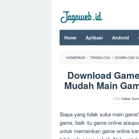
Loncat
ke
konten
Home
Aplikasi
Android
HOMEPAGE
/
TEKNOLOGI
/
DOWNLOAD GA
Download Games
Mudah Main Game
Oleh
Kabar Gam
Siapa yang tidak suka main game
game, baik itu game online ataupu
untuk memainkan game online kare