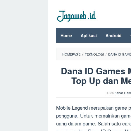
Loncat
ke
konten
Home
Aplikasi
Android
HOMEPAGE
/
TEKNOLOGI
/
DANA ID GAME
Dana ID Games M
Top Up dan Me
Oleh
Kabar Gam
Mobile Legend merupakan game pop
pengguna. Untuk memainkan game
uang dalam game. Salah satu car