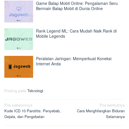
Game Balap Mobil Online: Pengalaman Seru
Bermain Balap Mobil di Dunia Online
Rank Legend ML: Cara Mudah Naik Rank di
Mobile Legends
Peralatan Jaringan: Memperkuat Koneksi
Internet Anda
Posting pada
Teknologi
Navigasi
Pos sebelumnya
Pos berikutnya
Kode ICD 10 Parotitis: Penyebab,
Cara Menghilangkan Biduran
pos
Gejala, dan Pengobatan
Selamanya