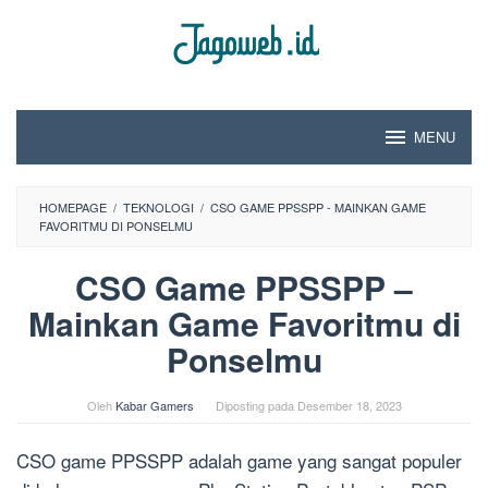
Loncat
ke
konten
MENU
HOMEPAGE
/
TEKNOLOGI
/
CSO GAME PPSSPP - MAINKAN GAME
FAVORITMU DI PONSELMU
CSO Game PPSSPP –
Mainkan Game Favoritmu di
Ponselmu
Oleh
Kabar Gamers
Diposting pada
Desember 18, 2023
CSO game PPSSPP adalah game yang sangat populer