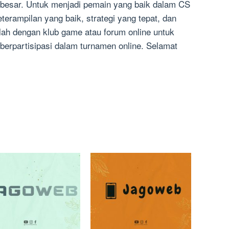
besar. Untuk menjadi pemain yang baik dalam CS
terampilan yang baik, strategi yang tepat, dan
glah dengan klub game atau forum online untuk
berpartisipasi dalam turnamen online. Selamat