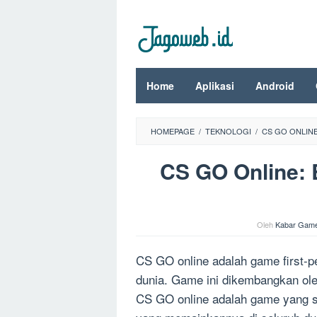
Loncat
ke
konten
Home
Aplikasi
Android
HOMEPAGE
/
TEKNOLOGI
/
CS GO ONLIN
CS GO Online:
Oleh
Kabar Gam
CS GO online adalah game first-pe
dunia. Game ini dikembangkan oleh
CS GO online adalah game yang s