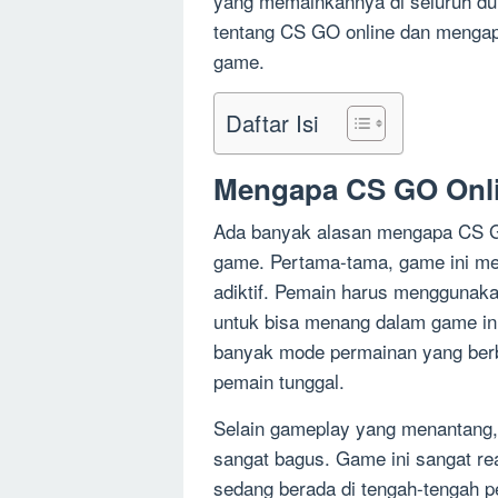
yang memainkannya di seluruh dun
tentang CS GO online dan mengapa
game.
Daftar Isi
Mengapa CS GO Onli
Ada banyak alasan mengapa CS GO
game. Pertama-tama, game ini m
adiktif. Pemain harus menggunakan
untuk bisa menang dalam game ini
banyak mode permainan yang ber
pemain tunggal.
Selain gameplay yang menantang,
sangat bagus. Game ini sangat rea
sedang berada di tengah-tengah p