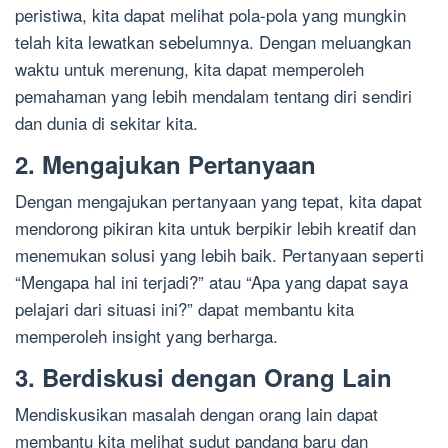
peristiwa, kita dapat melihat pola-pola yang mungkin
telah kita lewatkan sebelumnya. Dengan meluangkan
waktu untuk merenung, kita dapat memperoleh
pemahaman yang lebih mendalam tentang diri sendiri
dan dunia di sekitar kita.
2. Mengajukan Pertanyaan
Dengan mengajukan pertanyaan yang tepat, kita dapat
mendorong pikiran kita untuk berpikir lebih kreatif dan
menemukan solusi yang lebih baik. Pertanyaan seperti
“Mengapa hal ini terjadi?” atau “Apa yang dapat saya
pelajari dari situasi ini?” dapat membantu kita
memperoleh insight yang berharga.
3. Berdiskusi dengan Orang Lain
Mendiskusikan masalah dengan orang lain dapat
membantu kita melihat sudut pandang baru dan