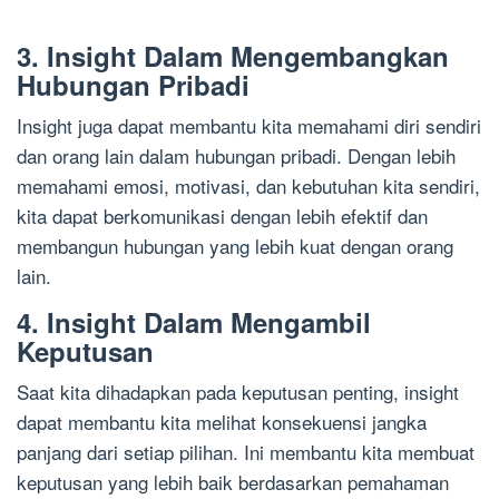
3. Insight Dalam Mengembangkan
Hubungan Pribadi
Insight juga dapat membantu kita memahami diri sendiri
dan orang lain dalam hubungan pribadi. Dengan lebih
memahami emosi, motivasi, dan kebutuhan kita sendiri,
kita dapat berkomunikasi dengan lebih efektif dan
membangun hubungan yang lebih kuat dengan orang
lain.
4. Insight Dalam Mengambil
Keputusan
Saat kita dihadapkan pada keputusan penting, insight
dapat membantu kita melihat konsekuensi jangka
panjang dari setiap pilihan. Ini membantu kita membuat
keputusan yang lebih baik berdasarkan pemahaman