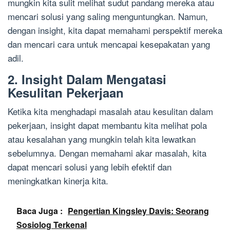
mungkin kita sulit melihat sudut pandang mereka atau
mencari solusi yang saling menguntungkan. Namun,
dengan insight, kita dapat memahami perspektif mereka
dan mencari cara untuk mencapai kesepakatan yang
adil.
2. Insight Dalam Mengatasi
Kesulitan Pekerjaan
Ketika kita menghadapi masalah atau kesulitan dalam
pekerjaan, insight dapat membantu kita melihat pola
atau kesalahan yang mungkin telah kita lewatkan
sebelumnya. Dengan memahami akar masalah, kita
dapat mencari solusi yang lebih efektif dan
meningkatkan kinerja kita.
Baca Juga :
Pengertian Kingsley Davis: Seorang
Sosiolog Terkenal