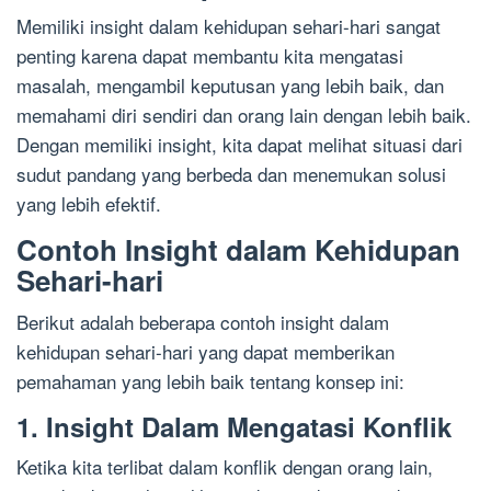
Memiliki insight dalam kehidupan sehari-hari sangat
penting karena dapat membantu kita mengatasi
masalah, mengambil keputusan yang lebih baik, dan
memahami diri sendiri dan orang lain dengan lebih baik.
Dengan memiliki insight, kita dapat melihat situasi dari
sudut pandang yang berbeda dan menemukan solusi
yang lebih efektif.
Contoh Insight dalam Kehidupan
Sehari-hari
Berikut adalah beberapa contoh insight dalam
kehidupan sehari-hari yang dapat memberikan
pemahaman yang lebih baik tentang konsep ini:
1. Insight Dalam Mengatasi Konflik
Ketika kita terlibat dalam konflik dengan orang lain,