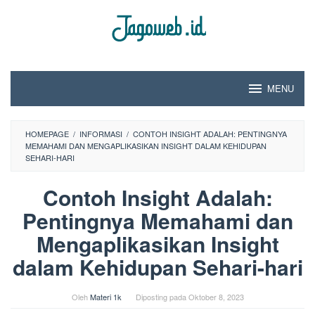
Loncat
ke
konten
MENU
HOMEPAGE
/
INFORMASI
/
CONTOH INSIGHT ADALAH: PENTINGNYA
MEMAHAMI DAN MENGAPLIKASIKAN INSIGHT DALAM KEHIDUPAN
SEHARI-HARI
Contoh Insight Adalah:
Pentingnya Memahami dan
Mengaplikasikan Insight
dalam Kehidupan Sehari-hari
Oleh
Materi 1k
Diposting pada
Oktober 8, 2023