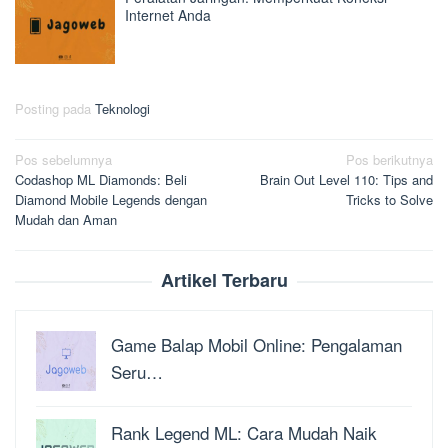
Internet Anda
Posting pada
Teknologi
Navigasi
Pos sebelumnya
Pos berikutnya
Codashop ML Diamonds: Beli
Brain Out Level 110: Tips and
pos
Diamond Mobile Legends dengan
Tricks to Solve
Mudah dan Aman
Artikel Terbaru
Game Balap Mobil Online: Pengalaman
Seru…
Rank Legend ML: Cara Mudah Naik