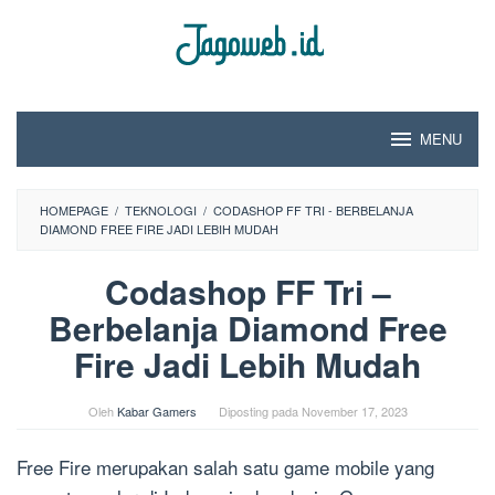
Loncat
ke
konten
MENU
HOMEPAGE
/
TEKNOLOGI
/
CODASHOP FF TRI - BERBELANJA
DIAMOND FREE FIRE JADI LEBIH MUDAH
Codashop FF Tri –
Berbelanja Diamond Free
Fire Jadi Lebih Mudah
Oleh
Kabar Gamers
Diposting pada
November 17, 2023
Free Fire merupakan salah satu game mobile yang