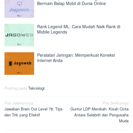
Bermain Balap Mobil di Dunia Online
Rank Legend ML: Cara Mudah Naik Rank di
Mobile Legends
Peralatan Jaringan: Memperkuat Koneksi
Internet Anda
Posting pada
Teknologi
Navigasi
Pos sebelumnya
Pos berikutnya
Jawaban Brain Out Level 76: Tips
Guntur LDP Menikah: Kisah Cinta
pos
dan Trik yang Efektif
Antara Selebriti dan Pengusaha
Muda