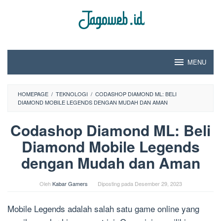
Loncat
ke
konten
MENU
HOMEPAGE
/
TEKNOLOGI
/
CODASHOP DIAMOND ML: BELI
DIAMOND MOBILE LEGENDS DENGAN MUDAH DAN AMAN
Codashop Diamond ML: Beli
Diamond Mobile Legends
dengan Mudah dan Aman
Oleh
Kabar Gamers
Diposting pada
Desember 29, 2023
Mobile Legends adalah salah satu game online yang