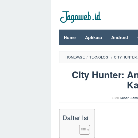
Loncat
ke
konten
Home
Aplikasi
Android
HOMEPAGE
/
TEKNOLOGI
/
CITY HUNTER:
City Hunter: A
Ka
Oleh
Kabar Gam
Daftar Isi