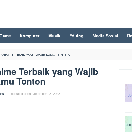
Game
Komputer
Musik
Editing
Media Sosial
Re
 ANIME TERBAIK YANG WAJIB KAMU TONTON
nime Terbaik yang Wajib
mu Tonton
ers
Diposting pada
Desember 23, 2023