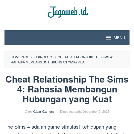
Loncat
ke
konten
MENU
HOMEPAGE
/
TEKNOLOGI
/
CHEAT RELATIONSHIP THE SIMS 4:
RAHASIA MEMBANGUN HUBUNGAN YANG KUAT
Cheat Relationship The Sims
4: Rahasia Membangun
Hubungan yang Kuat
Oleh
Kabar Gamers
Diposting pada
Desember 5, 2023
The Sims 4 adalah game simulasi kehidupan yang