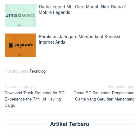
Rank Legend ML: Cara Mudah Naik Rank di
Mobile Legends
Peralatan Jaringan: Memperkuat Koneksi
Internet Anda
Posting pada
Teknologi
Navigasi
Pos sebelumnya
Pos berikutnya
Download Truck Simulator for PC:
Game PC Simulator: Pengalaman
pos
Experience the Thrill of Hauling
Game yang Seru dan Menantang
Cargo
Artikel Terbaru