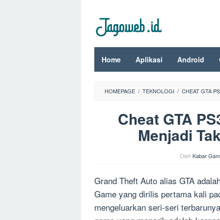
Loncat
ke
konten
Home
Aplikasi
Android
HOMEPAGE
/
TEKNOLOGI
/
CHEAT GTA PS
Cheat GTA PS3
Menjadi Tak
Oleh
Kabar Gam
Grand Theft Auto alias GTA adala
Game yang dirilis pertama kali pad
mengeluarkan seri-seri terbaruny