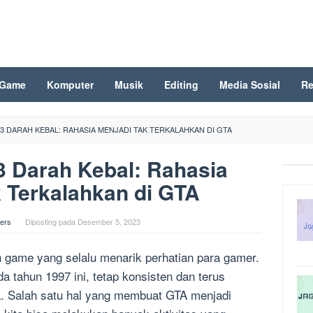
Game
Komputer
Musik
Editing
Media Sosial
Re
3 DARAH KEBAL: RAHASIA MENJADI TAK TERKALAHKAN DI GTA
 Darah Kebal: Rahasia
 Terkalahkan di GTA
ers
Diposting pada
Desember 5, 2023
h game yang selalu menarik perhatian para gamer.
a tahun 1997 ini, tetap konsisten dan terus
a. Salah satu hal yang membuat GTA menjadi