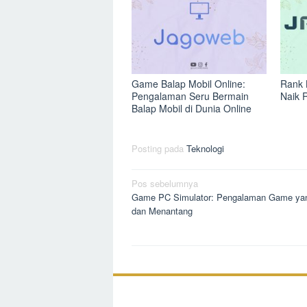
Game Balap Mobil Online:
Rank 
Pengalaman Seru Bermain
Naik 
Balap Mobil di Dunia Online
Posting pada
Teknologi
Navigasi
Pos sebelumnya
Game PC Simulator: Pengalaman Game ya
pos
dan Menantang