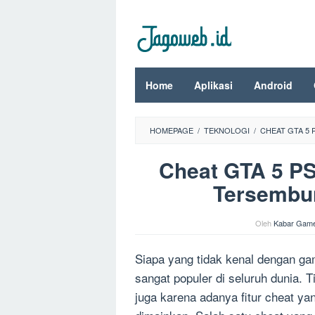
Loncat
ke
konten
Home
Aplikasi
Android
HOMEPAGE
/
TEKNOLOGI
/
CHEAT GTA 5 
Cheat GTA 5 PS
Tersembu
Oleh
Kabar Gam
Siapa yang tidak kenal dengan g
sangat populer di seluruh dunia. 
juga karena adanya fitur cheat y