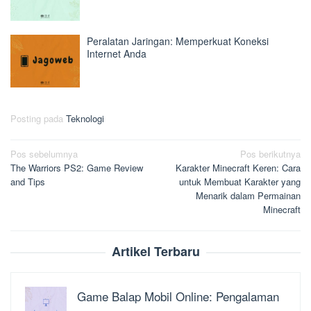
Peralatan Jaringan: Memperkuat Koneksi
Internet Anda
Posting pada
Teknologi
Navigasi
Pos sebelumnya
Pos berikutnya
The Warriors PS2: Game Review
Karakter Minecraft Keren: Cara
pos
and Tips
untuk Membuat Karakter yang
Menarik dalam Permainan
Minecraft
Artikel Terbaru
Game Balap Mobil Online: Pengalaman