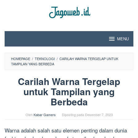
Loncat
ke
konten
MENU
HOMEPAGE
/
TEKNOLOGI
/
CARILAH WARNA TERGELAP UNTUK
TAMPILAN YANG BERBEDA
Carilah Warna Tergelap
untuk Tampilan yang
Berbeda
Oleh
Kabar Gamers
Diposting pada
Desember 7, 2023
Warna adalah salah satu elemen penting dalam dunia