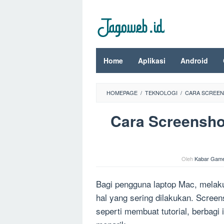
Loncat
ke
konten
Home
Aplikasi
Android
HOMEPAGE
/
TEKNOLOGI
/
CARA SCREEN
Cara Screenshot
Oleh
Kabar Gam
Bagi pengguna laptop Mac, melak
hal yang sering dilakukan. Screen
seperti membuat tutorial, berbag