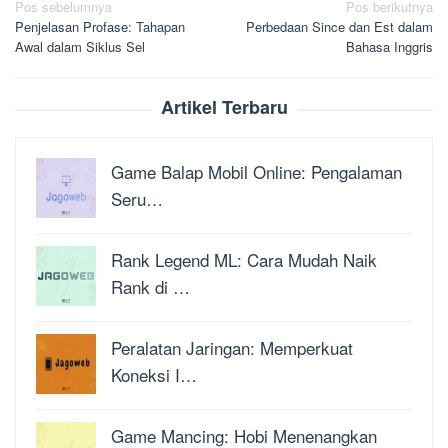
Navigasi
Pos sebelumnya
Pos berikutnya
Penjelasan Profase: Tahapan
Perbedaan Since dan Est dalam
pos
Awal dalam Siklus Sel
Bahasa Inggris
Artikel Terbaru
Game Balap Mobil Online: Pengalaman
Seru…
Rank Legend ML: Cara Mudah Naik
Rank di …
Peralatan Jaringan: Memperkuat
Koneksi I…
Game Mancing: Hobi Menenangkan