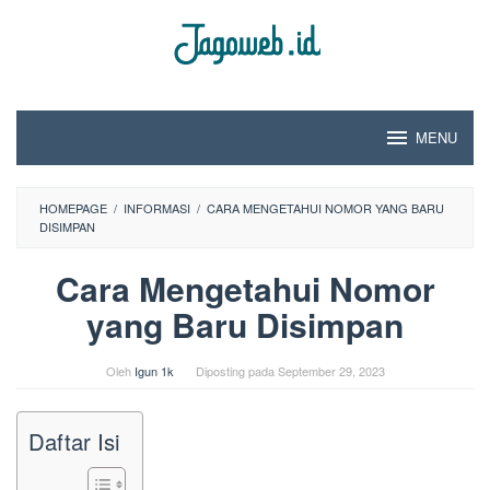
Loncat
ke
konten
MENU
HOMEPAGE
/
INFORMASI
/
CARA MENGETAHUI NOMOR YANG BARU
DISIMPAN
Cara Mengetahui Nomor
yang Baru Disimpan
Oleh
Igun 1k
Diposting pada
September 29, 2023
Daftar Isi