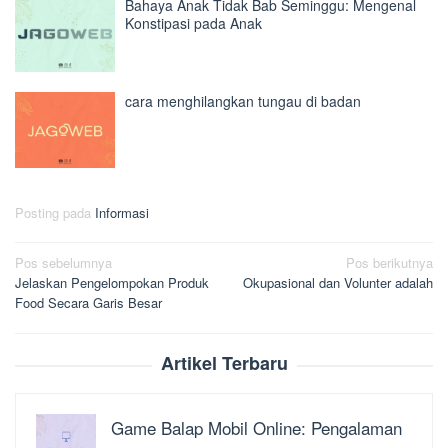
Bahaya Anak Tidak Bab Seminggu: Mengenal
Konstipasi pada Anak
cara menghilangkan tungau di badan
Posting pada
Informasi
Navigasi
Pos sebelumnya
Pos berikutnya
Jelaskan Pengelompokan Produk
Okupasional dan Volunter adalah
pos
Food Secara Garis Besar
Artikel Terbaru
Game Balap Mobil Online: Pengalaman