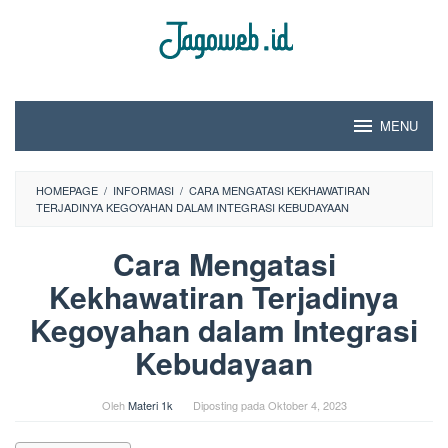
Loncat
ke
konten
MENU
HOMEPAGE
/
INFORMASI
/
CARA MENGATASI KEKHAWATIRAN
TERJADINYA KEGOYAHAN DALAM INTEGRASI KEBUDAYAAN
Cara Mengatasi
Kekhawatiran Terjadinya
Kegoyahan dalam Integrasi
Kebudayaan
Oleh
Materi 1k
Diposting pada
Oktober 4, 2023