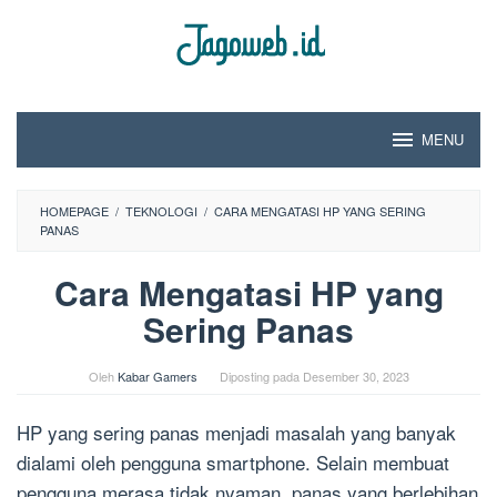
Loncat
ke
konten
MENU
HOMEPAGE
/
TEKNOLOGI
/
CARA MENGATASI HP YANG SERING
PANAS
Cara Mengatasi HP yang
Sering Panas
Oleh
Kabar Gamers
Diposting pada
Desember 30, 2023
HP yang sering panas menjadi masalah yang banyak
dialami oleh pengguna smartphone. Selain membuat
pengguna merasa tidak nyaman, panas yang berlebihan