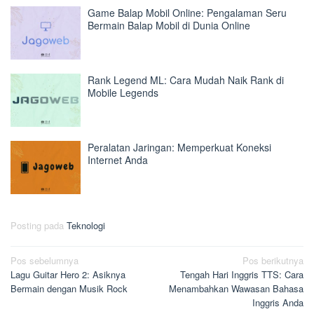
Game Balap Mobil Online: Pengalaman Seru
Bermain Balap Mobil di Dunia Online
Rank Legend ML: Cara Mudah Naik Rank di
Mobile Legends
Peralatan Jaringan: Memperkuat Koneksi
Internet Anda
Posting pada
Teknologi
Navigasi
Pos sebelumnya
Pos berikutnya
Lagu Guitar Hero 2: Asiknya
Tengah Hari Inggris TTS: Cara
pos
Bermain dengan Musik Rock
Menambahkan Wawasan Bahasa
Inggris Anda