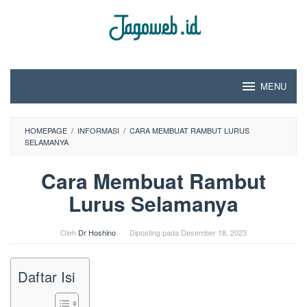
Loncat
ke
konten
MENU
HOMEPAGE
/
INFORMASI
/
CARA MEMBUAT RAMBUT LURUS
SELAMANYA
Cara Membuat Rambut
Lurus Selamanya
Oleh
Dr Hoshino
Diposting pada
Desember 18, 2023
Daftar Isi