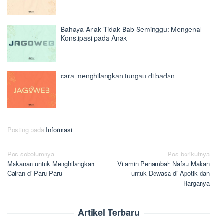
Bahaya Anak Tidak Bab Seminggu: Mengenal
Konstipasi pada Anak
cara menghilangkan tungau di badan
Posting pada
Informasi
Navigasi
Pos sebelumnya
Pos berikutnya
Makanan untuk Menghilangkan
Vitamin Penambah Nafsu Makan
pos
Cairan di Paru-Paru
untuk Dewasa di Apotik dan
Harganya
Artikel Terbaru