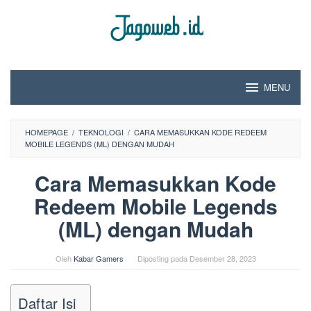
Loncat
ke
konten
MENU
HOMEPAGE
/
TEKNOLOGI
/
CARA MEMASUKKAN KODE REDEEM
MOBILE LEGENDS (ML) DENGAN MUDAH
Cara Memasukkan Kode
Redeem Mobile Legends
(ML) dengan Mudah
Oleh
Kabar Gamers
Diposting pada
Desember 28, 2023
Daftar Isi