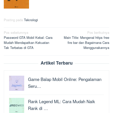
Posting pada
Teknologi
Navigasi
Pos sebelumnya
Pos berikutnya
Password GTA Mobil Kebal: Cara
Main Title: Mengenal https free
pos
Mudah Mendapatkan Kekuatan
fire bar dan Bagaimana Cara
Tak Terbatas di GTA
Menggunakannya
Artikel Terbaru
Game Balap Mobil Online: Pengalaman
Seru…
Rank Legend ML: Cara Mudah Naik
Rank di …