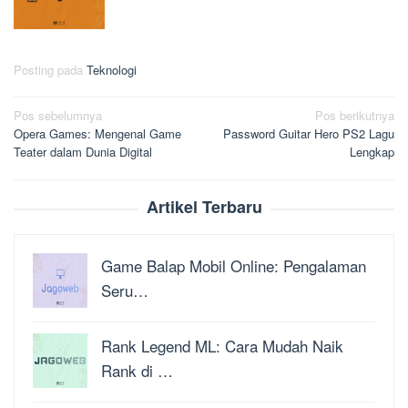
Posting pada
Teknologi
Navigasi
Pos sebelumnya
Pos berikutnya
Opera Games: Mengenal Game
Password Guitar Hero PS2 Lagu
pos
Teater dalam Dunia Digital
Lengkap
Artikel Terbaru
Game Balap Mobil Online: Pengalaman
Seru…
Rank Legend ML: Cara Mudah Naik
Rank di …