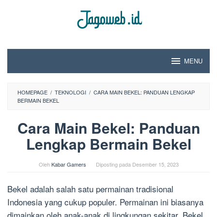
Loncat
ke
konten
MENU
HOMEPAGE
/
TEKNOLOGI
/
CARA MAIN BEKEL: PANDUAN LENGKAP
BERMAIN BEKEL
Cara Main Bekel: Panduan
Lengkap Bermain Bekel
Oleh
Kabar Gamers
Diposting pada
Desember 15, 2023
Bekel adalah salah satu permainan tradisional
Indonesia yang cukup populer. Permainan ini biasanya
dimainkan oleh anak-anak di lingkungan sekitar. Bekel