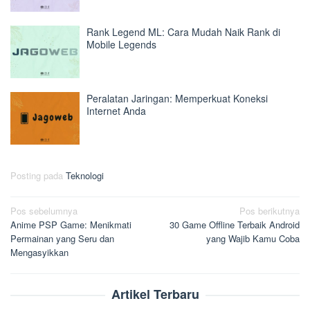
Rank Legend ML: Cara Mudah Naik Rank di
Mobile Legends
Peralatan Jaringan: Memperkuat Koneksi
Internet Anda
Posting pada
Teknologi
Navigasi
Pos sebelumnya
Pos berikutnya
Anime PSP Game: Menikmati
30 Game Offline Terbaik Android
pos
Permainan yang Seru dan
yang Wajib Kamu Coba
Mengasyikkan
Artikel Terbaru