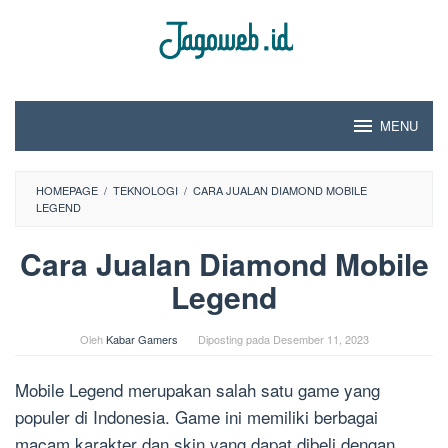
Loncat
ke
konten
MENU
HOMEPAGE
/
TEKNOLOGI
/
CARA JUALAN DIAMOND MOBILE
LEGEND
Cara Jualan Diamond Mobile
Legend
Oleh
Kabar Gamers
Diposting pada
Desember 11, 2023
Mobile Legend merupakan salah satu game yang
populer di Indonesia. Game ini memiliki berbagai
macam karakter dan skin yang dapat dibeli dengan