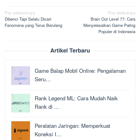
Navigasi
Pos sebelumnya
Pos berikutnya
Dibenci Tapi Selalu Dicari:
Brain Out Level 77: Cara
pos
Fenomena yang Terus Berulang
Menyelesaikan Game Paling
Populer di Indonesia
Artikel Terbaru
Game Balap Mobil Online: Pengalaman
Seru…
Rank Legend ML: Cara Mudah Naik
Rank di …
Peralatan Jaringan: Memperkuat
Koneksi I…