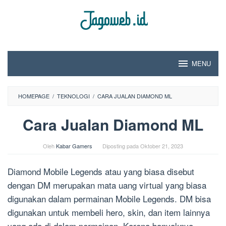
Loncat
ke
konten
MENU
HOMEPAGE
/
TEKNOLOGI
/
CARA JUALAN DIAMOND ML
Cara Jualan Diamond ML
Oleh
Kabar Gamers
Diposting pada
Oktober 21, 2023
Diamond Mobile Legends atau yang biasa disebut
dengan DM merupakan mata uang virtual yang biasa
digunakan dalam permainan Mobile Legends. DM bisa
digunakan untuk membeli hero, skin, dan item lainnya
yang ada di dalam permainan. Karena banyaknya