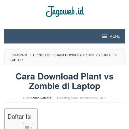
Loncat
ke
konten
MENU
HOMEPAGE
/
TEKNOLOGI
/
CARA DOWNLOAD PLANT VS ZOMBIE DI
LAPTOP
Cara Download Plant vs
Zombie di Laptop
Oleh
Kabar Gamers
Diposting pada
Desember 26, 2023
Daftar Isi