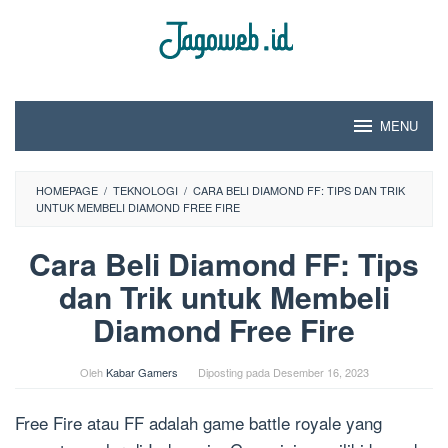
Loncat
ke
konten
MENU
HOMEPAGE
/
TEKNOLOGI
/
CARA BELI DIAMOND FF: TIPS DAN TRIK
UNTUK MEMBELI DIAMOND FREE FIRE
Cara Beli Diamond FF: Tips
dan Trik untuk Membeli
Diamond Free Fire
Oleh
Kabar Gamers
Diposting pada
Desember 16, 2023
Free Fire atau FF adalah game battle royale yang