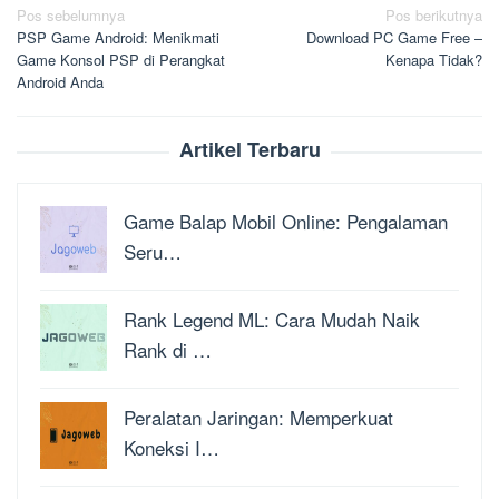
Navigasi
Pos sebelumnya
Pos berikutnya
PSP Game Android: Menikmati
Download PC Game Free –
pos
Game Konsol PSP di Perangkat
Kenapa Tidak?
Android Anda
Artikel Terbaru
Game Balap Mobil Online: Pengalaman
Seru…
Rank Legend ML: Cara Mudah Naik
Rank di …
Peralatan Jaringan: Memperkuat
Koneksi I…